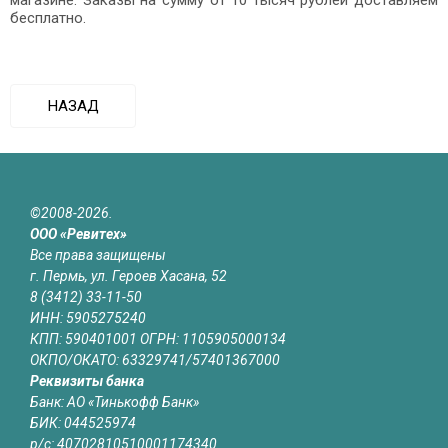
магазине. Заказы на сумму от 10 тысяч рублей доставляем
бесплатно.
НАЗАД
©2008-2026.
ООО «Ревитех»
Все права защищены
г. Пермь, ул. Героев Хасана, 52
8 (3412) 33-11-50
ИНН: 5905275240
КПП: 590401001 ОГРН: 1105905000134
ОКПО/ОКАТО: 63329741/57401367000
Реквизиты банка
Банк: АО «Тинькофф Банк»
БИК: 044525974
р/с: 40702810510001174340