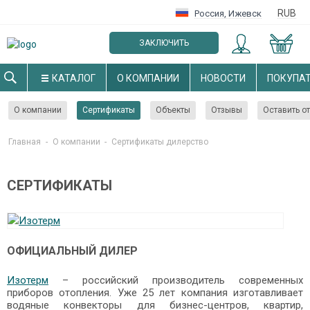
RUB
Россия
,
Ижевск
ЗАКЛЮЧИТЬ
ОПТОВЫЙ ДОГОВОР
КАТАЛОГ
О КОМПАНИИ
НОВОСТИ
ПОКУПА
О компании
Сертификаты
Объекты
Отзывы
Оставить о
Главная
-
О компании
-
Cертификаты дилерство
СЕРТИФИКАТЫ
ОФИЦИАЛЬНЫЙ ДИЛЕР
Изотерм
– российский производитель современных
приборов отопления. Уже 25 лет компания изготавливает
водяные конвекторы для бизнес-центров, квартир,