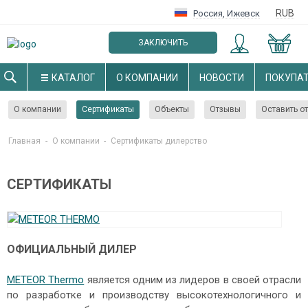
RUB
Россия
,
Ижевск
ЗАКЛЮЧИТЬ
ОПТОВЫЙ ДОГОВОР
КАТАЛОГ
О КОМПАНИИ
НОВОСТИ
ПОКУПА
О компании
Сертификаты
Объекты
Отзывы
Оставить о
Главная
-
О компании
-
Cертификаты дилерство
СЕРТИФИКАТЫ
ОФИЦИАЛЬНЫЙ ДИЛЕР
METEOR Thermo
является одним из лидеров в своей отрасли
по разработке и производству высокотехнологичного и