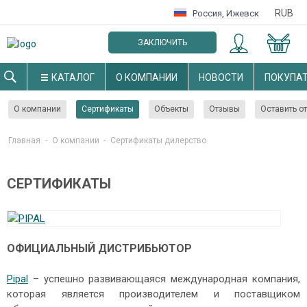
RUB
Россия
,
Ижевск
ЗАКЛЮЧИТЬ
ОПТОВЫЙ ДОГОВОР
КАТАЛОГ
О КОМПАНИИ
НОВОСТИ
ПОКУПА
О компании
Сертификаты
Объекты
Отзывы
Оставить о
Главная
-
О компании
-
Cертификаты дилерство
СЕРТИФИКАТЫ
ОФИЦИАЛЬНЫЙ ДИСТРИБЬЮТОР
Pipal
– успешно развивающаяся международная компания,
которая является производителем и поставщиком