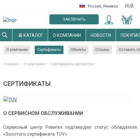
RUB
Россия
,
Ижевск
ЗАКЛЮЧИТЬ
ОПТОВЫЙ ДОГОВОР
КАТАЛОГ
О КОМПАНИИ
НОВОСТИ
ПОКУПА
О компании
Сертификаты
Объекты
Отзывы
Оставить о
Главная
-
О компании
-
Cертификаты дилерство
СЕРТИФИКАТЫ
О СЕРВИСНОМ ОБСЛУЖИВАНИИ
Сервисный центр Ревитех подтвердил статус обладателя
«Золотого сертификата TUV».