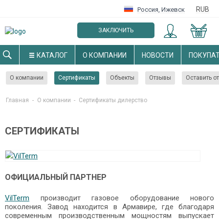
RUB
Россия
,
Ижевск
ЗАКЛЮЧИТЬ
ОПТОВЫЙ ДОГОВОР
КАТАЛОГ
О КОМПАНИИ
НОВОСТИ
ПОКУПА
О компании
Сертификаты
Объекты
Отзывы
Оставить о
Главная
-
О компании
-
Cертификаты дилерство
СЕРТИФИКАТЫ
ОФИЦИАЛЬНЫЙ ПАРТНЕР
VilTerm
производит газовое оборудование нового
поколения. Завод находится в Армавире, где благодаря
современным производственным мощностям выпускает