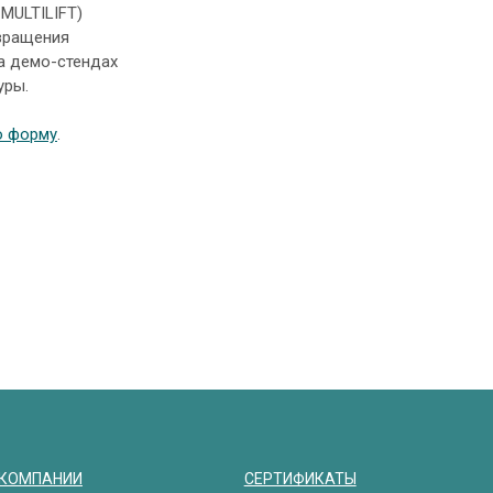
 MULTILIFT)
 вращения
а демо-стендах
уры.
ю форму
.
 КОМПАНИИ
СЕРТИФИКАТЫ