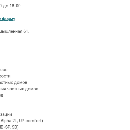
0 до 18-00
ю форму
.
омышленная 61.
осов
кости
частных домов
ния частных домов
ов
изации
 Alpha 2L, UP comfort)
B-SP, SB)