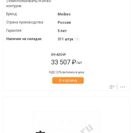
//неиспользовать//Кол-во
контуров:
Бренд:
Meibes
Страна производства:
Россия
Гарантия:
5 лет
Наличие на складах:
311 штук
39 420 ₽
33 507 ₽
/шт
НДС 22% включен в цену
В корзину