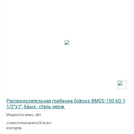
Распределительная гребенка Gidruss BMSS-150 6D 1
1/2"х1", 6вых., сталь нерж.
Мощность макс, кВт:
//неиспользовать//Кол-во
контуров: