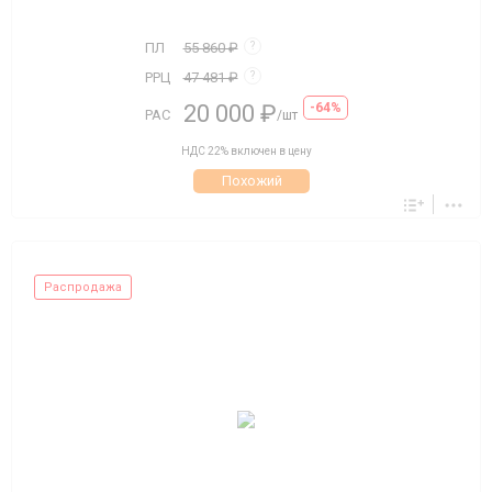
ПЛ
55 860 ₽
?
РРЦ
47 481 ₽
?
20 000 ₽
-64%
РАС
/шт
НДС 22% включен в цену
Похожий
Распродажа