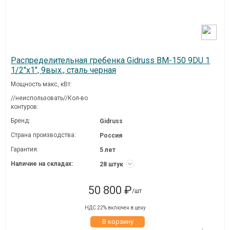
Распределительная гребенка Gidruss BM-150 9DU 1
1/2"х1", 9вых., сталь черная
Мощность макс, кВт:
//неиспользовать//Кол-во
контуров:
Бренд:
Gidruss
Страна производства:
Россия
Гарантия:
5 лет
Наличие на складах:
28 штук
50 800 ₽
/шт
НДС 22% включен в цену
В корзину