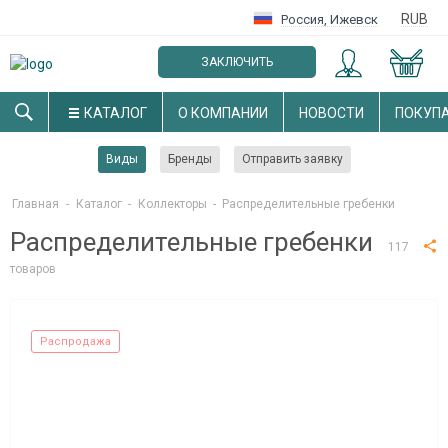
RUB
Россия
,
Ижевск
ЗАКЛЮЧИТЬ
ОПТОВЫЙ ДОГОВОР
КАТАЛОГ
О КОМПАНИИ
НОВОСТИ
ПОКУП
Виды
Бренды
Отправить заявку
Главная
-
Каталог
-
Коллекторы
-
Распределительные гребенки
Распределительные гребенки
117
товаров
Распродажа