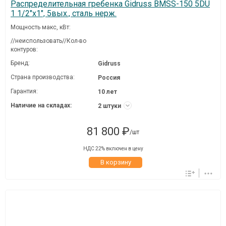
Распределительная гребенка Gidruss BMSS-150 5DU
1 1/2"х1", 5вых., сталь нерж.
Мощность макс, кВт:
//неиспользовать//Кол-во
контуров:
Бренд:
Gidruss
Страна производства:
Россия
Гарантия:
10 лет
Наличие на складах:
2 штуки
81 800 ₽
/шт
НДС 22% включен в цену
В корзину