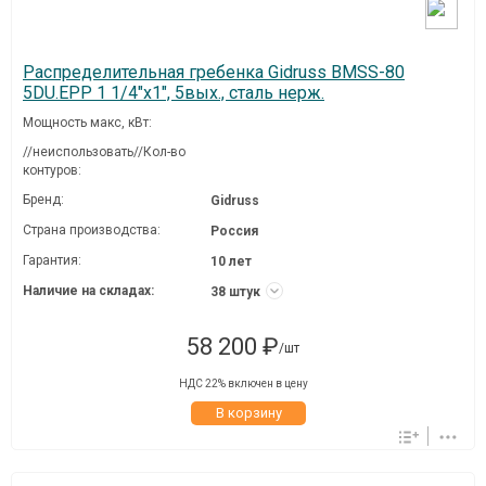
Распределительная гребенка Gidruss BMSS-80
5DU.EPP 1 1/4"х1", 5вых., сталь нерж.
Мощность макс, кВт:
//неиспользовать//Кол-во
контуров:
Бренд:
Gidruss
Страна производства:
Россия
Гарантия:
10 лет
Наличие на складах:
38 штук
58 200 ₽
/шт
НДС 22% включен в цену
В корзину