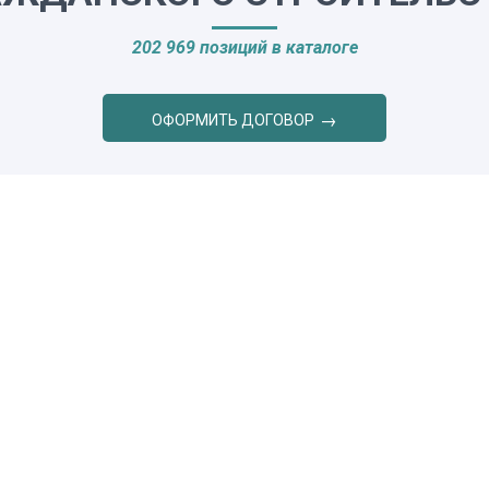
202 969 позиций в каталоге
ОФОРМИТЬ ДОГОВОР
REVITECH PRO
Е ВОЗМОЖНОСТИ ЛИЧНОГ
35 инструментов для увеличения Вашего дохода
для Вас месте
Работа с любого устройства
Товарные ос
а, объекта)
(смартфон, планшет, пк)
в