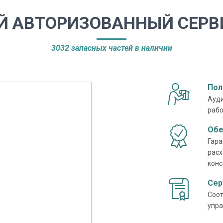
Й АВТОРИЗОВАННЫЙ СЕРВ
3032 запасных частей в наличии
Пол
Ауди
рабо
Обе
Гара
расх
конс
Сер
Соот
упра